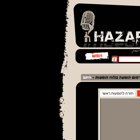
¨׳™׳:
חזרה להופעות ראשי