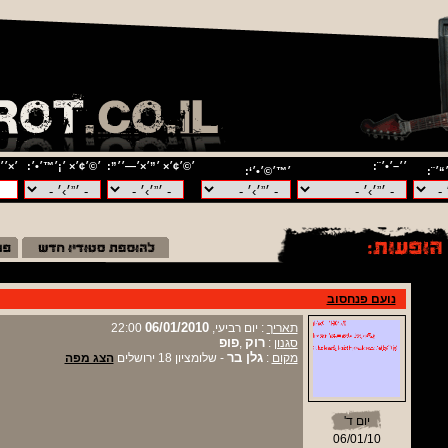
׳׳–׳•׳¨:
׳©׳¢׳× ׳”׳×׳—׳׳”:
׳©׳¢׳× ׳¡׳™׳•׳:
׳×׳׳
“׳¨:
׳™׳©׳•׳‘:
נועם פנחסוב
06/01/2010
תאריך
: יום רביעי,
22:00
רוק
פופ
סגנון
:
,
גלן בר
מקום
:
- שלומציון 18 ירושלים
הצג מפה
יום ד'
06/01/10