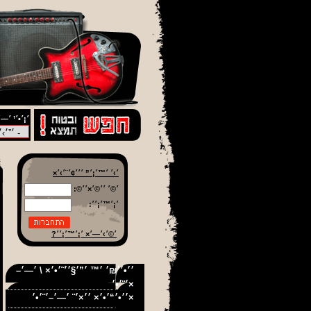
׳¡׳•׳’ ׳—׳
׳›׳ ׳™׳¡׳” ׳׳׳¢׳¨׳›׳×
׳©׳ ׳׳©׳×׳׳©:
׳¡׳™׳¡׳׳:
׳©׳›׳—׳× ׳¡׳™׳¡׳׳?
׳׳•׳׳₪׳ ׳™ ׳”׳§׳׳˜׳•׳× \ ׳—׳–
׳¨׳•׳×
׳׳•׳“׳•׳× ׳׳×׳¨ ׳—׳–׳¨׳•׳×