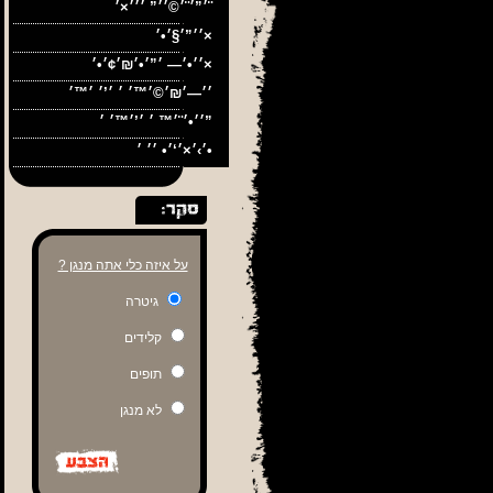
׳”׳¨׳©׳׳” ׳׳׳×׳¨
׳׳”׳§׳•׳×
׳׳•׳— ׳”׳•׳₪׳¢׳•׳×
׳׳•׳¨׳™ ׳ ׳’׳™׳ ׳”
׳›׳×׳‘׳• ׳׳ ׳•
על איזה כלי אתה מנגן ?
גיטרה
קלידים
תופים
לא מנגן