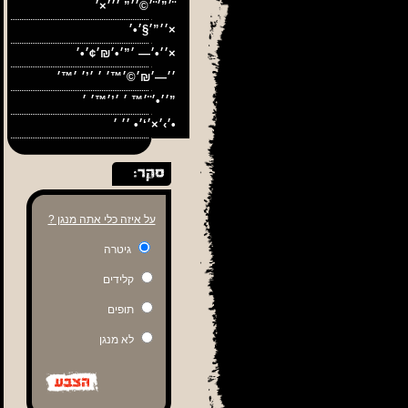
׳”׳¨׳©׳׳” ׳׳׳×׳¨
׳׳”׳§׳•׳×
׳׳•׳— ׳”׳•׳₪׳¢׳•׳×
׳׳•׳¨׳™ ׳ ׳’׳™׳ ׳”
׳›׳×׳‘׳• ׳׳ ׳•
על איזה כלי אתה מנגן ?
גיטרה
קלידים
תופים
לא מנגן