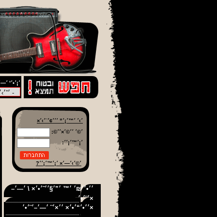
׳¡׳•׳’ ׳—׳
׳›׳ ׳™׳¡׳” ׳׳׳¢׳¨׳›׳×
׳©׳ ׳׳©׳×׳׳©:
׳¡׳™׳¡׳׳:
׳©׳›׳—׳× ׳¡׳™׳¡׳׳?
׳׳•׳׳₪׳ ׳™ ׳”׳§׳׳˜׳•׳× \ ׳—׳–
׳¨׳•׳×
׳׳•׳“׳•׳× ׳׳×׳¨ ׳—׳–׳¨׳•׳×