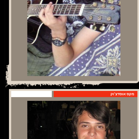
מקס אוסדצ'וק