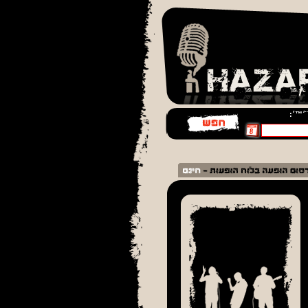
¨׳™׳: