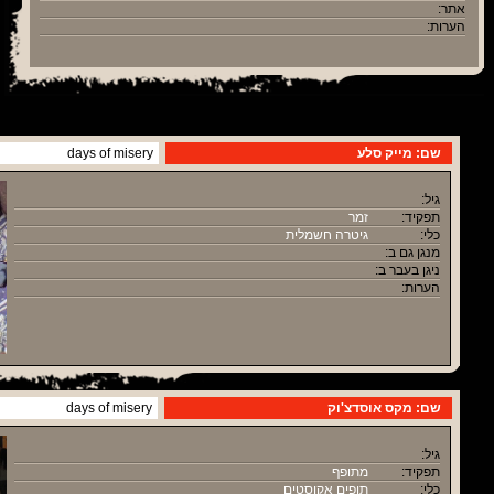
אתר:
הערות:
שם: מייק סלע
days of misery
גיל:
תפקיד:
זמר
כלי:
גיטרה חשמלית
מנגן גם ב:
ניגן בעבר ב:
הערות:
שם: מקס אוסדצ'וק
days of misery
גיל:
תפקיד:
מתופף
כלי:
תופים אקוסטים