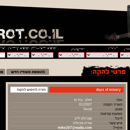
׳׳–׳•׳¨:
׳©׳¢׳× ׳”׳×׳—׳׳”:
׳©׳¢׳× ׳¡׳™׳•׳:
׳×׳׳
“׳¨:
׳™׳©׳•׳‘:
days of misery
חזרה לחיפוש להקות
אזור:
חולון - בת ים
תאריך הקמה:
01/2007
סגנון:
מטאל
הופעות קודמות:
לייבל:
שברולט לייב
איש קשר:
שירה-מנהלת.
אימייל:
mike207@walla.com