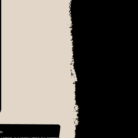
׳₪׳¨׳¡׳ ׳‘׳
ights