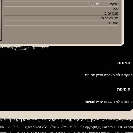
תפקיד:
מתופף
כלי:
מנגן גם ב:
ניגן בעבר ב:
הערות:
תמונות
להקה זו לא העלתה עדיין תמונות
הופעות
להקה זו לא העלתה עדיין הופעות
׳×׳¨
׳›׳™׳×׳‘׳• ׳׳׳™׳ ׳•
|
׳”׳•׳¡׳£ ׳׳׳•׳¢׳“׳₪׳™׳
|
׳”׳₪׳•׳ ׳׳“׳£ ׳”׳‘׳™׳×
|
Copyright ֲ©, Hazarot.CO.IL All r ׳›׳ ׳”׳–׳›׳•׳™׳•׳× ׳©׳׳•׳¨׳•׳× reserved ֲ© ׳׳—׳–׳¨׳•׳× - 2007