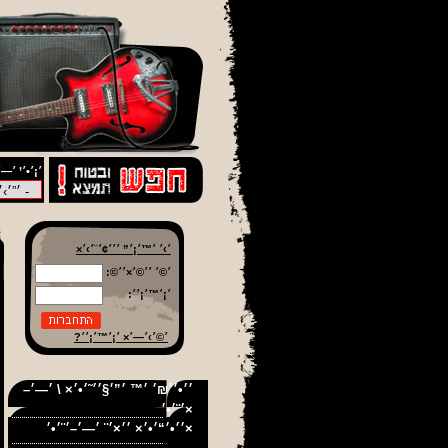
׳¡׳•׳’ ׳—׳
׳›׳ ׳™׳¡׳” ׳׳׳¢׳¨׳›׳×
׳©׳ ׳׳©׳×׳׳©:
׳¡׳™׳¡׳׳:
׳©׳›׳—׳× ׳¡׳™׳¡׳׳?
׳׳•׳׳₪׳ ׳™ ׳”׳§׳׳˜׳•׳× \ ׳—׳–
׳¨׳•׳×
׳׳•׳“׳•׳× ׳׳×׳¨ ׳—׳–׳¨׳•׳×