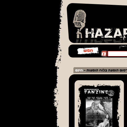
¨׳™׳: