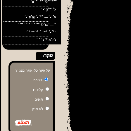
׳”׳¨׳©׳׳” ׳׳׳×׳¨
׳׳”׳§׳•׳×
׳׳•׳— ׳”׳•׳₪׳¢׳•׳×
׳׳•׳¨׳™ ׳ ׳’׳™׳ ׳”
׳›׳×׳‘׳• ׳׳ ׳•
על איזה כלי אתה מנגן ?
גיטרה
קלידים
תופים
לא מנגן