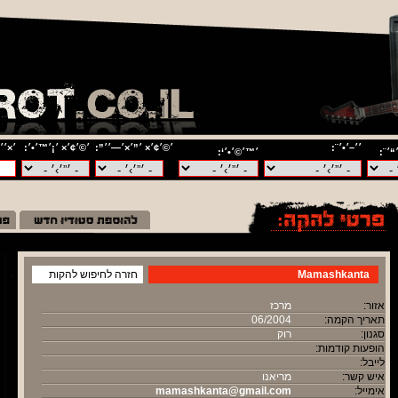
׳׳–׳•׳¨:
׳©׳¢׳× ׳”׳×׳—׳׳”:
׳©׳¢׳× ׳¡׳™׳•׳:
׳×׳׳
“׳¨:
׳™׳©׳•׳‘:
Mamashkanta
חזרה לחיפוש להקות
אזור:
מרכז
תאריך הקמה:
06/2004
סגנון:
רוק
הופעות קודמות:
לייבל:
איש קשר:
מריאנו
אימייל:
mamashkanta@gmail.com