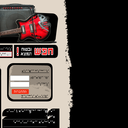
׳¡׳•׳’ ׳—׳
׳›׳ ׳™׳¡׳” ׳׳׳¢׳¨׳›׳×
׳©׳ ׳׳©׳×׳׳©:
׳¡׳™׳¡׳׳:
׳©׳›׳—׳× ׳¡׳™׳¡׳׳?
׳׳•׳׳₪׳ ׳™ ׳”׳§׳׳˜׳•׳× \ ׳—׳–
׳¨׳•׳×
׳׳•׳“׳•׳× ׳׳×׳¨ ׳—׳–׳¨׳•׳×