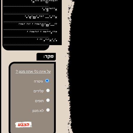
׳”׳¨׳©׳׳” ׳׳׳×׳¨
׳׳”׳§׳•׳×
׳׳•׳— ׳”׳•׳₪׳¢׳•׳×
׳׳•׳¨׳™ ׳ ׳’׳™׳ ׳”
׳›׳×׳‘׳• ׳׳ ׳•
על איזה כלי אתה מנגן ?
גיטרה
קלידים
תופים
לא מנגן