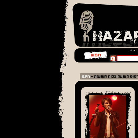
¨׳™׳: