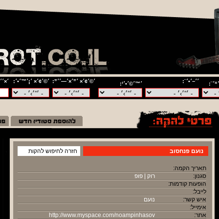
׳׳–׳•׳¨:
׳©׳¢׳× ׳”׳×׳—׳׳”:
׳©׳¢׳× ׳¡׳™׳•׳:
׳×׳׳
“׳¨:
׳™׳©׳•׳‘:
נועם פנחסוב
חזרה לחיפוש להקות
תאריך הקמה:
סגנון:
רוק | פופ
הופעות קודמות:
לייבל:
איש קשר:
נועם
אימייל:
אתר:
http://www.myspace.com/noampinhasov