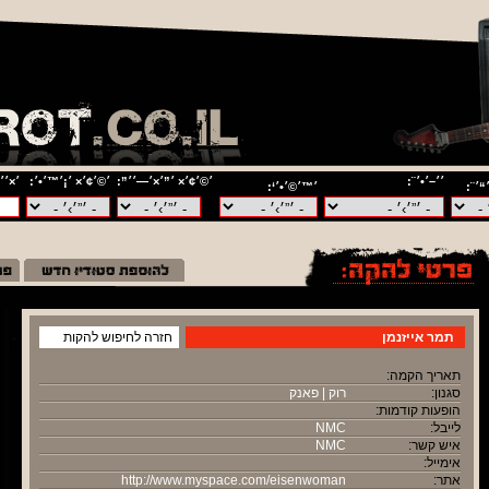
׳׳–׳•׳¨:
׳©׳¢׳× ׳”׳×׳—׳׳”:
׳©׳¢׳× ׳¡׳™׳•׳:
׳×׳׳
“׳¨:
׳™׳©׳•׳‘:
תמר אייזנמן
חזרה לחיפוש להקות
תאריך הקמה:
סגנון:
רוק | פאנק
הופעות קודמות:
לייבל:
NMC
איש קשר:
NMC
אימייל:
אתר:
http://www.myspace.com/eisenwoman