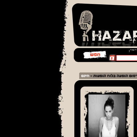
¨׳™׳: