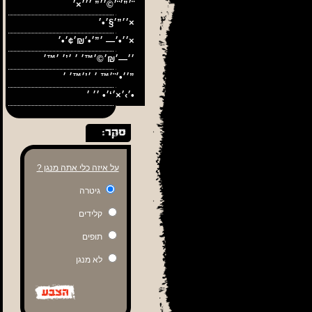
׳”׳¨׳©׳׳” ׳׳׳×׳¨
׳׳”׳§׳•׳×
׳׳•׳— ׳”׳•׳₪׳¢׳•׳×
׳׳•׳¨׳™ ׳ ׳’׳™׳ ׳”
׳›׳×׳‘׳• ׳׳ ׳•
על איזה כלי אתה מנגן ?
גיטרה
קלידים
תופים
לא מנגן