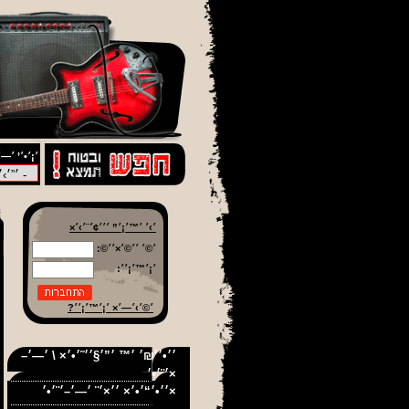
׳¡׳•׳’ ׳—׳
׳›׳ ׳™׳¡׳” ׳׳׳¢׳¨׳›׳×
׳©׳ ׳׳©׳×׳׳©:
׳¡׳™׳¡׳׳:
׳©׳›׳—׳× ׳¡׳™׳¡׳׳?
׳׳•׳׳₪׳ ׳™ ׳”׳§׳׳˜׳•׳× \ ׳—׳–
׳¨׳•׳×
׳׳•׳“׳•׳× ׳׳×׳¨ ׳—׳–׳¨׳•׳×