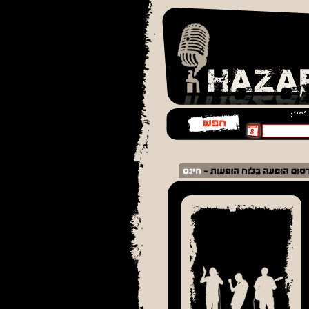
¨׳™׳: