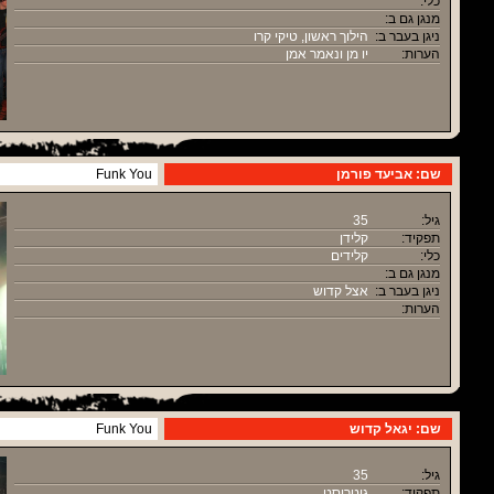
כלי:
מנגן גם ב:
ניגן בעבר ב:
הילוך ראשון, טיקי קרו
הערות:
יו מן ונאמר אמן
שם: אביעד פורמן
Funk You
גיל:
35
תפקיד:
קלידן
כלי:
קלידים
מנגן גם ב:
ניגן בעבר ב:
אצל קדוש
הערות:
שם: יגאל קדוש
Funk You
גיל:
35
תפקיד:
גיטריסט