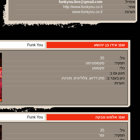
אימייל:
funkyou.live@gmail.com
אתר:
http://www.funkyou.co.il
הערות:
www.funkyou.co.il
שם: עידו בן יהושע
Funk You
גיל:
35
תפקיד:
סקסופוניסט
כלי:
סקסופון
מנגן גם ב:
ניגן בעבר ב:
מתן דדוש, צלוליטיס, מוניטין
הערות:
שם: אלמוג טבקה
Funk You
גיל:
35
תפקיד:
זמר