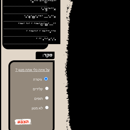
׳”׳¨׳©׳׳” ׳׳׳×׳¨
׳׳”׳§׳•׳×
׳׳•׳— ׳”׳•׳₪׳¢׳•׳×
׳׳•׳¨׳™ ׳ ׳’׳™׳ ׳”
׳›׳×׳‘׳• ׳׳ ׳•
על איזה כלי אתה מנגן ?
גיטרה
קלידים
תופים
לא מנגן