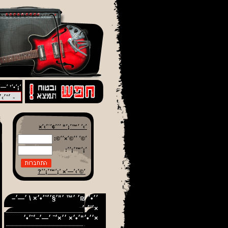
׳¡׳•׳’ ׳—׳
׳›׳ ׳™׳¡׳” ׳׳׳¢׳¨׳›׳×
׳©׳ ׳׳©׳×׳׳©:
׳¡׳™׳¡׳׳:
׳©׳›׳—׳× ׳¡׳™׳¡׳׳?
׳׳•׳׳₪׳ ׳™ ׳”׳§׳׳˜׳•׳× \ ׳—׳–
׳¨׳•׳×
׳׳•׳“׳•׳× ׳׳×׳¨ ׳—׳–׳¨׳•׳×