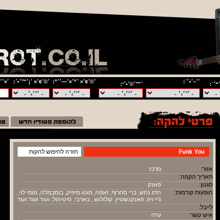
׳׳–׳•׳¨:
׳©׳¢׳× ׳”׳×׳—׳׳”:
׳©׳¢׳× ׳¡׳™׳•׳:
׳×׳׳
“׳¨:
׳™׳©׳•׳‘:
Funk You
חזרה לחיפוש להקות
אזור:
מרכז
תאריך הקמה:
סגנון:
פאנק
הופעות קודמות:
הדג נחש, ברי סחרוף, זאפה, מוטו מיוזיק, בומבמלה, מומי לוי,
ג'יי ויוז, פאנקנשטיין, קולולוש , בארבי, סיטיהול, ועוד ועוד ועוד
לייבל:
איש קשר:
עידו