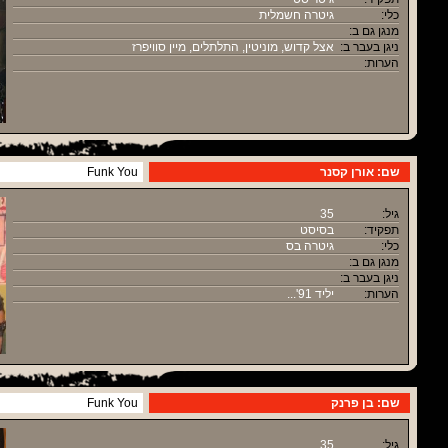
כלי:
גיטרה חשמלית
מנגן גם ב:
ניגן בעבר ב:
אצל קדוש, מוניטין, התלתלים, מיין סוויפרז
הערות:
שם: אורן קסנר
Funk You
גיל:
35
תפקיד:
בסיסט
כלי:
גיטרה בס
מנגן גם ב:
ניגן בעבר ב:
הערות:
יליד 91'...
שם: בן פרנק
Funk You
גיל:
35