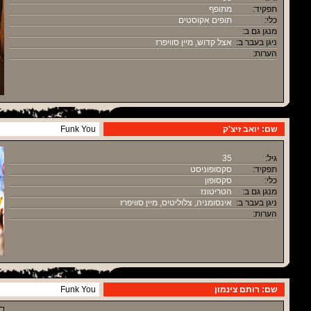
תפקיד:
מתופף
כלי:
תופים אקוסטים
מנגן גם ב:
ניגן בעבר ב:
אצל קדוש, מיין סוויפרז
הערות:
שם: יואב זיצ'ק
Funk You
גיל:
35
תפקיד:
סקסופוניסט
כלי:
סקסופון
מנגן גם ב:
הטריטונז
ניגן בעבר ב:
אינסומניה, צלוליטיס, מיין סוויפרז
הערות:
שם: רותם צינמון
Funk You