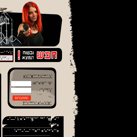
׳¡׳•׳’ ׳—׳
׳›׳ ׳™׳¡׳” ׳׳׳¢׳¨׳›׳×
׳©׳ ׳׳©׳×׳׳©:
׳¡׳™׳¡׳׳:
׳©׳›׳—׳× ׳¡׳™׳¡׳׳?
׳׳•׳׳₪׳ ׳™ ׳”׳§׳׳˜׳•׳× \ ׳—׳–
׳¨׳•׳×
׳׳•׳“׳•׳× ׳׳×׳¨ ׳—׳–׳¨׳•׳×