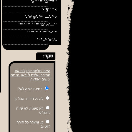
׳”׳¨׳©׳׳” ׳׳׳×׳¨
׳׳”׳§׳•׳×
ה
׳׳•׳— ׳”׳•׳₪׳¢׳•׳×
׳׳•׳¨׳™ ׳ ׳’׳™׳ ׳”
׳›׳×׳‘׳• ׳׳ ׳•
האם יכולתם להקליט את
החזרה שלכם לוידאו, הייתם
עושים זאת? ?
בחינם, למה לא?
לא כל חזרה, אבל כן
לא מעניין, לא שווה
להקליט
כן, ומעלה כל חזרה
ליוטיוב