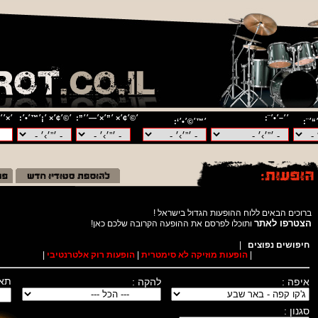
׳׳–׳•׳¨:
׳©׳¢׳× ׳”׳×׳—׳׳”:
׳©׳¢׳× ׳¡׳™׳•׳:
׳×׳׳
“׳¨:
׳™׳©׳•׳‘:
ברוכים הבאים ללוח ההופעות הגדול בישראל !
הצטרפו לאתר
ותוכלו לפרסם את ההופעה הקרובה שלכם כאן
חיפושים נפוצים
|
|
הופעות מוזיקה לא סימטרית
|
הופעות רוק אלטרנטיבי
|
תאר
איפה :
להקה :
סגנון :