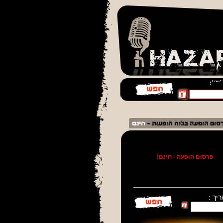
¨׳™׳:
!
פרסום הופעה - חינם!
יך :