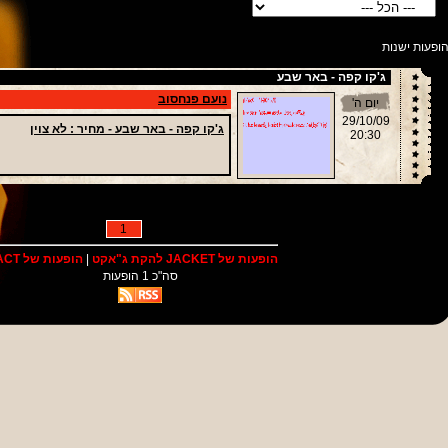
ופעות ישנות
ג'קו קפה - באר שבע
נועם פנחסוב
יום ה'
29/10/09
ג'קו קפה - באר שבע -
מחיר
: לא צוין
20:30
1
הופעות של JACKET להקת ג"אקט
|
הופעות של IMPACT
סה"כ 1 הופעות