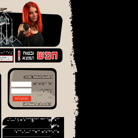
׳¡׳•׳’ ׳—׳
׳›׳ ׳™׳¡׳” ׳׳׳¢׳¨׳›׳×
׳©׳ ׳׳©׳×׳׳©:
׳¡׳™׳¡׳׳:
׳©׳›׳—׳× ׳¡׳™׳¡׳׳?
׳׳•׳׳₪׳ ׳™ ׳”׳§׳׳˜׳•׳× \ ׳—׳–
׳¨׳•׳×
׳׳•׳“׳•׳× ׳׳×׳¨ ׳—׳–׳¨׳•׳×