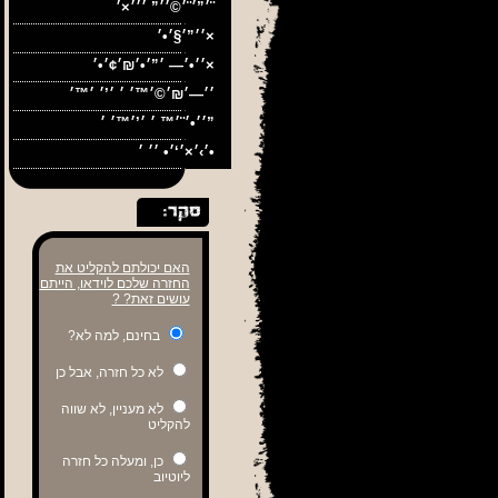
׳”׳¨׳©׳׳” ׳׳׳×׳¨
׳׳”׳§׳•׳×
ה
׳׳•׳— ׳”׳•׳₪׳¢׳•׳×
׳׳•׳¨׳™ ׳ ׳’׳™׳ ׳”
׳›׳×׳‘׳• ׳׳ ׳•
האם יכולתם להקליט את
החזרה שלכם לוידאו, הייתם
עושים זאת? ?
בחינם, למה לא?
לא כל חזרה, אבל כן
לא מעניין, לא שווה
להקליט
כן, ומעלה כל חזרה
ליוטיוב