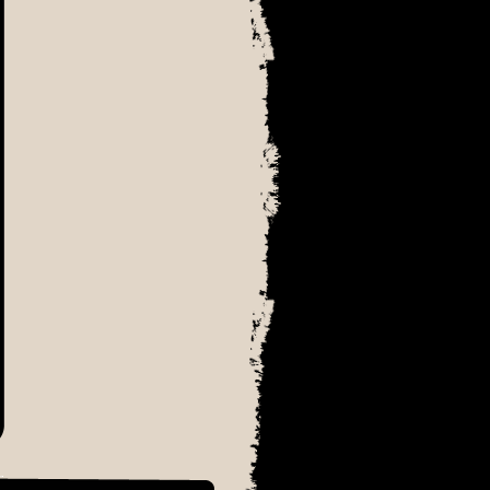
׳₪׳¨׳¡׳ ׳‘׳