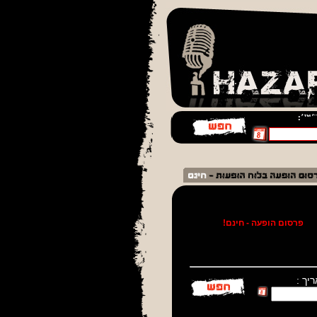
¨׳™׳:
!
פרסום הופעה - חינם!
יך :