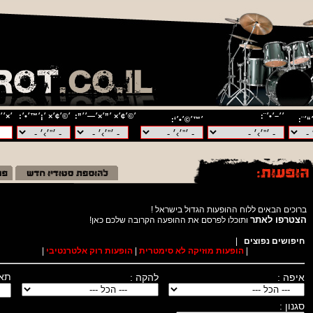
׳׳–׳•׳¨:
׳©׳¢׳× ׳”׳×׳—׳׳”:
׳©׳¢׳× ׳¡׳™׳•׳:
׳×׳׳
“׳¨:
׳™׳©׳•׳‘:
ברוכים הבאים ללוח ההופעות הגדול בישראל !
הצטרפו לאתר
ותוכלו לפרסם את ההופעה הקרובה שלכם כאן
חיפושים נפוצים
|
|
הופעות מוזיקה לא סימטרית
|
הופעות רוק אלטרנטיבי
|
תאר
איפה :
להקה :
סגנון :