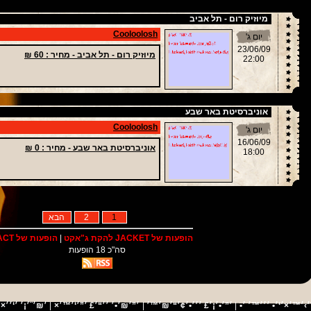
מיוזיק רום - תל אביב
Cooloolosh
יום ג'
23/06/09
מיוזיק רום - תל אביב -
מחיר
: 60 ₪
22:00
אוניברסיטת באר שבע
Cooloolosh
יום ג'
16/06/09
אוניברסיטת באר שבע -
מחיר
: 0 ₪
18:00
1
2
הבא
הופעות של JACKET להקת ג"אקט
|
הופעות של IMPACT
סה"כ 18 הופעות
׳×׳¨
׳›׳™׳×׳‘׳• ׳׳׳™׳ ׳•
|
׳”׳•׳¡׳£ ׳׳׳•׳¢׳“׳₪׳™׳
|
׳”׳₪׳•׳ ׳׳“׳£ ׳”׳‘׳™׳×
|