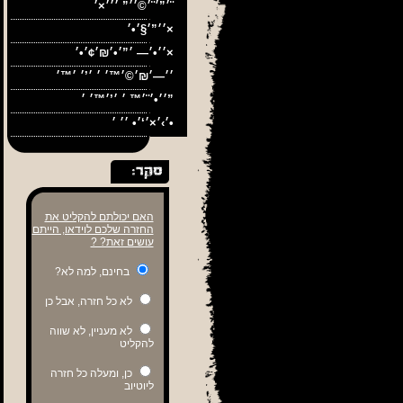
׳”׳¨׳©׳׳” ׳׳׳×׳¨
׳׳”׳§׳•׳×
ה
׳׳•׳— ׳”׳•׳₪׳¢׳•׳×
׳׳•׳¨׳™ ׳ ׳’׳™׳ ׳”
׳›׳×׳‘׳• ׳׳ ׳•
האם יכולתם להקליט את
החזרה שלכם לוידאו, הייתם
עושים זאת? ?
בחינם, למה לא?
לא כל חזרה, אבל כן
לא מעניין, לא שווה
להקליט
כן, ומעלה כל חזרה
ליוטיוב