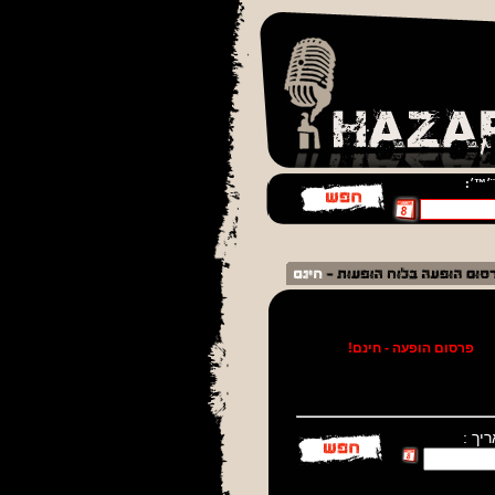
¨׳™׳:
!
פרסום הופעה - חינם!
יך :