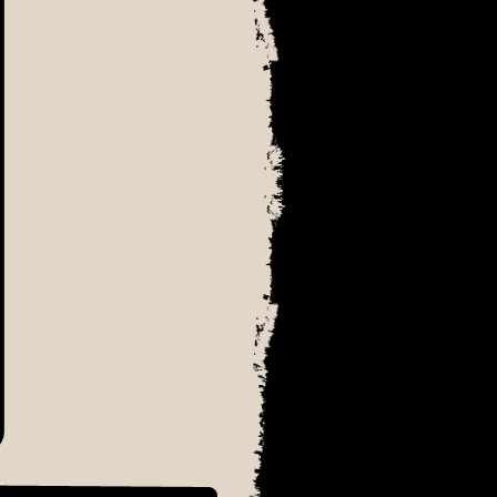
׳₪׳¨׳¡׳ ׳‘׳