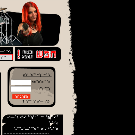
׳¡׳•׳’ ׳—׳
׳›׳ ׳™׳¡׳” ׳׳׳¢׳¨׳›׳×
׳©׳ ׳׳©׳×׳׳©:
׳¡׳™׳¡׳׳:
׳©׳›׳—׳× ׳¡׳™׳¡׳׳?
׳׳•׳׳₪׳ ׳™ ׳”׳§׳׳˜׳•׳× \ ׳—׳–
׳¨׳•׳×
׳׳•׳“׳•׳× ׳׳×׳¨ ׳—׳–׳¨׳•׳×