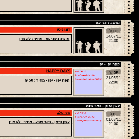
מושב ניצני עוז
רונן ניסן
יום ה'
14/07/11
מושב ניצני עוז -
מחיר
: לא צוין
21:30
קפה יפו - יפו
HAPPY DAYS
יום ש'
21/05/11
קפה יפו - יפו -
מחיר
: 50 ₪
22:00
עשן הזמן - באר שבע
שני פלג
יום ג'
01/03/11
עשן הזמן - באר שבע -
מחיר
: לא צוין
21:00