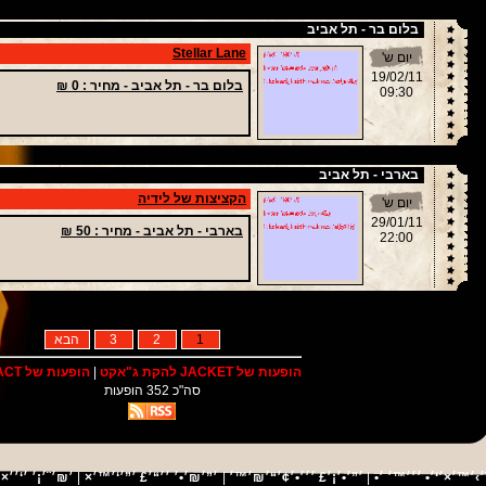
בלום בר - תל אביב
Stellar Lane
יום ש'
19/02/11
בלום בר - תל אביב -
מחיר
: 0 ₪
09:30
בארבי - תל אביב
הקציצות של לידיה
יום ש'
29/01/11
בארבי - תל אביב -
מחיר
: 50 ₪
22:00
1
2
3
הבא
הופעות של JACKET להקת ג"אקט
|
הופעות של IMPACT
סה"כ 352 הופעות
׳×׳¨
׳›׳™׳×׳‘׳• ׳׳׳™׳ ׳•
|
׳”׳•׳¡׳£ ׳׳׳•׳¢׳“׳₪׳™׳
|
׳”׳₪׳•׳ ׳׳“׳£ ׳”׳‘׳™׳×
|