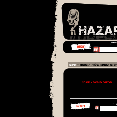
¨׳™׳:
!
פרסום הופעה - חינם!
יך :