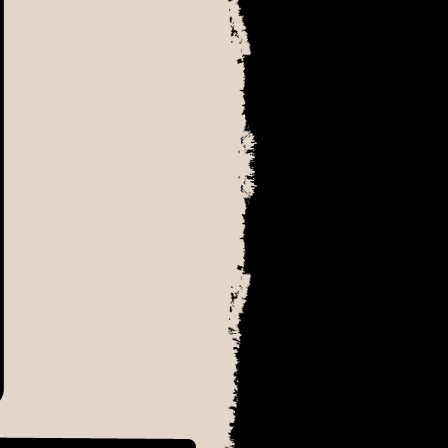
׳₪׳¨׳¡׳ ׳‘׳