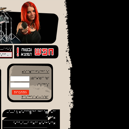
׳¡׳•׳’ ׳—׳
׳›׳ ׳™׳¡׳” ׳׳׳¢׳¨׳›׳×
׳©׳ ׳׳©׳×׳׳©:
׳¡׳™׳¡׳׳:
׳©׳›׳—׳× ׳¡׳™׳¡׳׳?
׳׳•׳׳₪׳ ׳™ ׳”׳§׳׳˜׳•׳× \ ׳—׳–
׳¨׳•׳×
׳׳•׳“׳•׳× ׳׳×׳¨ ׳—׳–׳¨׳•׳×