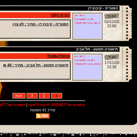
הפטריה - קיבוץ דן
רונית רולנד
יום ה'
02/12/10
הפטריה - קיבוץ דן -
מחיר
: לא צוין
22:00
תיאטרון תמונע - תל אביב
Tzvika Force
יום ד'
17/11/10
תיאטרון תמונע - תל אביב -
מחיר
: 40 ₪
22:30
1
2
3
הבא
הופעות של JACKET להקת ג"אקט
|
הופעות של IMPACT
סה"כ 41 הופעות
׳×׳¨
׳›׳™׳×׳‘׳• ׳׳׳™׳ ׳•
|
׳”׳•׳¡׳£ ׳׳׳•׳¢׳“׳₪׳™׳
|
׳”׳₪׳•׳ ׳׳“׳£ ׳”׳‘׳™׳×
|