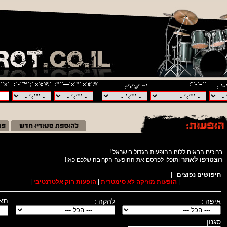
׳׳–׳•׳¨:
׳©׳¢׳× ׳”׳×׳—׳׳”:
׳©׳¢׳× ׳¡׳™׳•׳:
׳×׳׳
“׳¨:
׳™׳©׳•׳‘:
ברוכים הבאים ללוח ההופעות הגדול בישראל !
הצטרפו לאתר
ותוכלו לפרסם את ההופעה הקרובה שלכם כאן
חיפושים נפוצים
|
|
הופעות מוזיקה לא סימטרית
|
הופעות רוק אלטרנטיבי
|
תאר
איפה :
להקה :
סגנון :