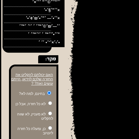
׳”׳¨׳©׳׳” ׳׳׳×׳¨
׳׳”׳§׳•׳×
ה
׳׳•׳— ׳”׳•׳₪׳¢׳•׳×
׳׳•׳¨׳™ ׳ ׳’׳™׳ ׳”
׳›׳×׳‘׳• ׳׳ ׳•
האם יכולתם להקליט את
החזרה שלכם לוידאו, הייתם
עושים זאת? ?
בחינם, למה לא?
לא כל חזרה, אבל כן
לא מעניין, לא שווה
להקליט
כן, ומעלה כל חזרה
ליוטיוב